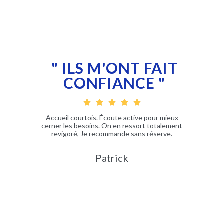
" ILS M'ONT FAIT
CONFIANCE "





ute et
Accueil courtois. Écoute active pour mieux
Nathal
ez des
cerner les besoins. On en ressort totalement
C’es
revigoré, Je recommande sans réserve.
l’éco
me s
sens
Patrick
da