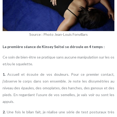
Source : Photo Jean-Louis Fonvillars
La première séance de Kinsey Seïtei se déroule en 4 temps :
Ce soin de bien-être se pratique sans aucune manipulation sur les os
et/ou le squelette.
1.
Accueil et écoute de vos douleurs. Pour ce premier contact,
j’observe le corps dans son ensemble. Je note les dissymétries au
niveau des épaules, des omoplates, des hanches, des genoux et des
pieds. En regardant l’usure de vos semelles, je vais voir ou sont les
appuis.
2.
Une fois le bilan fait, je réalise une série de test posturaux très